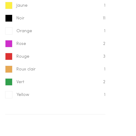
Jaune
1
Noir
11
Orange
1
Rose
2
Rouge
3
Roux clair
1
Vert
2
Yellow
1