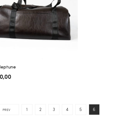
Neptune
0,00
1
2
3
4
5
6
PREV