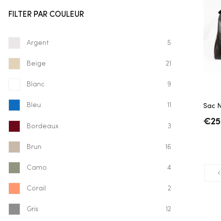
FILTER PAR COULEUR
Argent
5
Beige
21
Blanc
9
Bleu
11
Sac 
€
25
Bordeaux
3
Brun
16
Camo
4
Corail
2
Gris
12