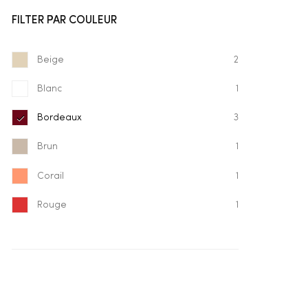
FILTER PAR COULEUR
Beige
2
Blanc
1
Bordeaux
3
Brun
1
Corail
1
Rouge
1